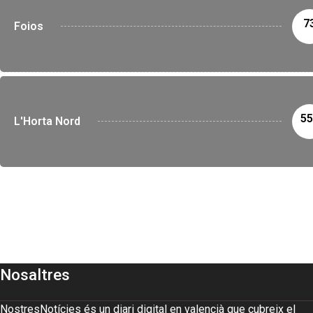
7
Foios
55
L'Horta Nord
Nosaltres
NostresNotícies és un diari digital en valencià que cubreix el