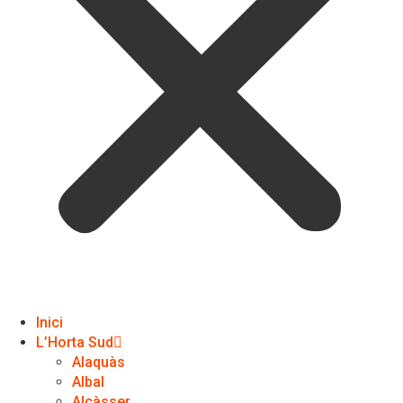
Inici
L’Horta Sud
Alaquàs
Albal
Alcàsser