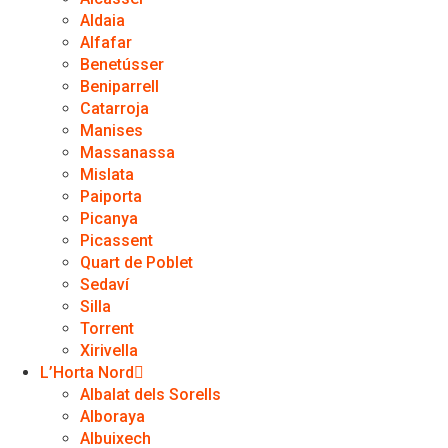
Aldaia
Alfafar
Benetússer
Beniparrell
Catarroja
Manises
Massanassa
Mislata
Paiporta
Picanya
Picassent
Quart de Poblet
Sedaví
Silla
Torrent
Xirivella
L’Horta Nord
Albalat dels Sorells
Alboraya
Albuixech