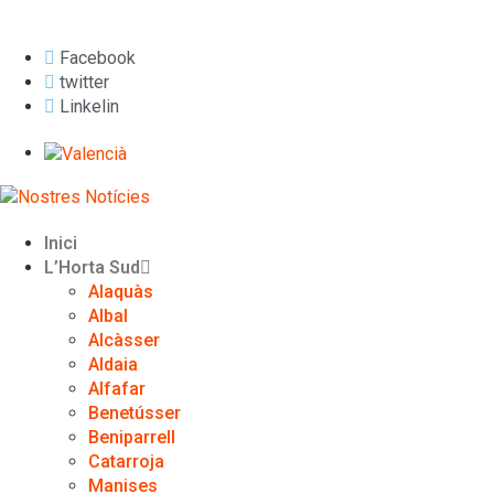
7 d'agost de 2026
Facebook
twitter
Linkelin
Inici
L’Horta Sud
Alaquàs
Albal
Alcàsser
Aldaia
Alfafar
Benetússer
Beniparrell
Catarroja
Manises