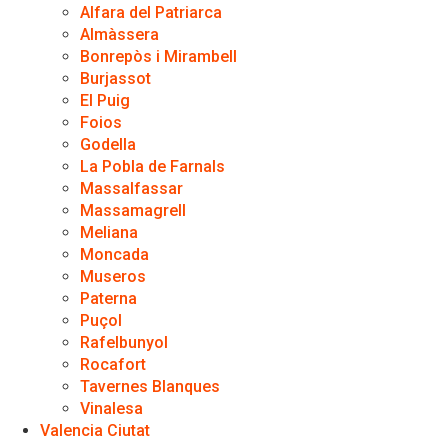
Alfara del Patriarca
Almàssera
Bonrepòs i Mirambell
Burjassot
El Puig
Foios
Godella
La Pobla de Farnals
Massalfassar
Massamagrell
Meliana
Moncada
Museros
Paterna
Puçol
Rafelbunyol
Rocafort
Tavernes Blanques
Vinalesa
Valencia Ciutat