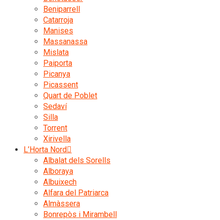
Beniparrell
Catarroja
Manises
Massanassa
Mislata
Paiporta
Picanya
Picassent
Quart de Poblet
Sedaví
Silla
Torrent
Xirivella
L’Horta Nord
Albalat dels Sorells
Alboraya
Albuixech
Alfara del Patriarca
Almàssera
Bonrepòs i Mirambell