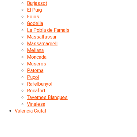
Burjassot
El Puig
Foios
Godella
La Pobla de Farnals
Massalfassar
Massamagrell
Meliana
Moncada
Museros
Paterna
Puçol
Rafelbunyol
Rocafort
Tavernes Blanques
Vinalesa
Valencia Ciutat