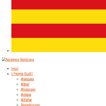
Inici
L’Horta Sud
Alaquàs
Albal
Alcàsser
Aldaia
Alfafar
Benetússer