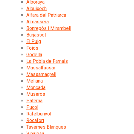
Alboraya
Albuixech
Alfara del Patriarca
Almàssera
Bonrepòs i Mirambell
Burjassot
El Puig
Foios
Godella
La Pobla de Farnals
Massalfassar
Massamagrell
Meliana
Moncada
Museros
Paterna
Puçol
Rafelbunyol
Rocafort
Tavernes Blanques
Vinalesa