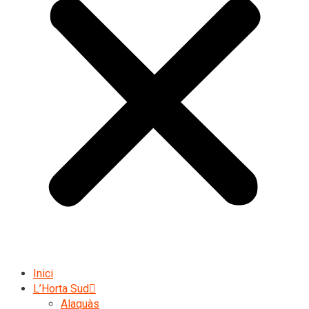
Inici
L’Horta Sud
Alaquàs