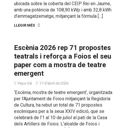
ubicada sobre la coberta del CEIP Rei en Jaume,
amb una potència de 108,90 kWp i amb 32,8 kWh
d’emmagatzematge, mitjançant la fórmula […]
LLEGIR MÉS
Escènia 2026 rep 71 propostes
teatrals i reforça a Foios el seu
paper com a mostra de teatre
emergent
Pepa Val
17 d'abril de 2026
‘Escènia, mostra de teatre emergent’, organitzada
per l’Ajuntament de Foios mitjançant la Regidoria
de Cultura, ha rebut un total de 71 propostes
escèniques per a la seua XXIV edició, que se
celebrarà de l’1 al 10 de juliol al pati de la Casa
dels Artillers de Foios. L’alcalde de Foios i