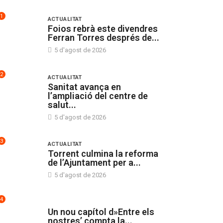
1
ACTUALITAT
Foios rebrà este divendres
Ferran Torres després de...
5 d'agost de 2026
2
ACTUALITAT
Sanitat avança en
l’ampliació del centre de
salut...
5 d'agost de 2026
3
ACTUALITAT
Torrent culmina la reforma
de l’Ajuntament per a...
5 d'agost de 2026
4
SIN CATEGORÍA
Un nou capítol d»Entre els
nostres’ compta la...