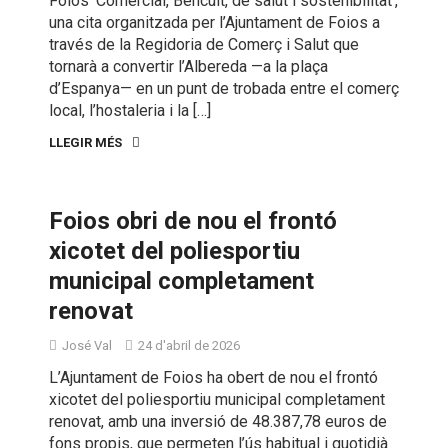
Foios ‘Comercial, Bencuit, de salut i sostenibilitat’,
una cita organitzada per l’Ajuntament de Foios a
través de la Regidoria de Comerç i Salut que
tornarà a convertir l’Albereda —a la plaça
d’Espanya— en un punt de trobada entre el comerç
local, l’hostaleria i la […]
LLEGIR MÉS
Foios obri de nou el frontó
xicotet del poliesportiu
municipal completament
renovat
José Val
24 d'abril de 2026
L’Ajuntament de Foios ha obert de nou el frontó
xicotet del poliesportiu municipal completament
renovat, amb una inversió de 48.387,78 euros de
fons propis, que permeten l’ús habitual i quotidià