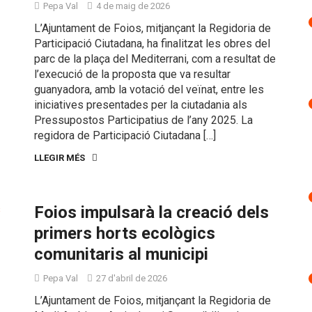
Pepa Val
4 de maig de 2026
L’Ajuntament de Foios, mitjançant la Regidoria de
Participació Ciutadana, ha finalitzat les obres del
parc de la plaça del Mediterrani, com a resultat de
l’execució de la proposta que va resultar
guanyadora, amb la votació del veïnat, entre les
iniciatives presentades per la ciutadania als
Pressupostos Participatius de l’any 2025. La
regidora de Participació Ciutadana […]
LLEGIR MÉS
Foios impulsarà la creació dels
primers horts ecològics
comunitaris al municipi
Pepa Val
27 d'abril de 2026
L’Ajuntament de Foios, mitjançant la Regidoria de