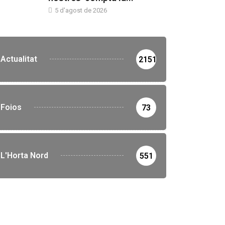
5 d'agost de 2026
Actualitat
2151
Foios
73
L'Horta Nord
551