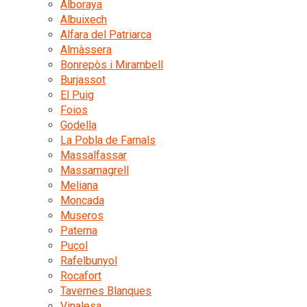
Alboraya
Albuixech
Alfara del Patriarca
Almàssera
Bonrepòs i Mirambell
Burjassot
El Puig
Foios
Godella
La Pobla de Farnals
Massalfassar
Massamagrell
Meliana
Moncada
Museros
Paterna
Puçol
Rafelbunyol
Rocafort
Tavernes Blanques
Vinalesa