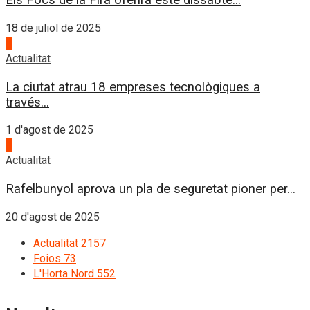
Els Focs de la Fira oferirà este dissabte...
18 de juliol de 2025
3
Actualitat
La ciutat atrau 18 empreses tecnològiques a
través...
1 d'agost de 2025
4
Actualitat
Rafelbunyol aprova un pla de seguretat pioner per...
20 d'agost de 2025
Actualitat
2157
Foios
73
L'Horta Nord
552