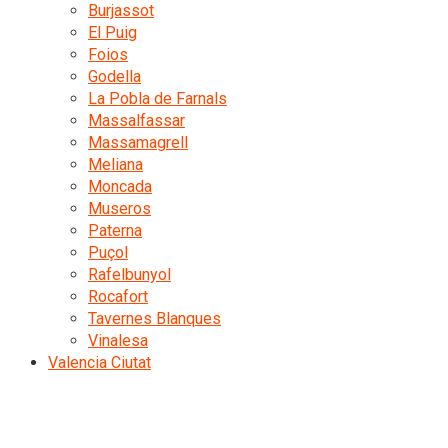
Burjassot
El Puig
Foios
Godella
La Pobla de Farnals
Massalfassar
Massamagrell
Meliana
Moncada
Museros
Paterna
Puçol
Rafelbunyol
Rocafort
Tavernes Blanques
Vinalesa
Valencia Ciutat