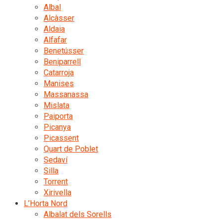
Albal
Alcàsser
Aldaia
Alfafar
Benetússer
Beniparrell
Catarroja
Manises
Massanassa
Mislata
Paiporta
Picanya
Picassent
Quart de Poblet
Sedaví
Silla
Torrent
Xirivella
L’Horta Nord
Albalat dels Sorells