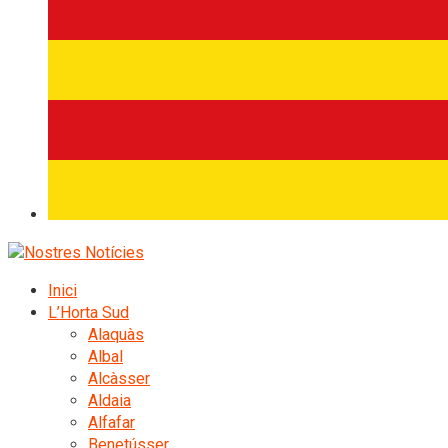
Inici
L’Horta Sud
Alaquàs
Albal
Alcàsser
Aldaia
Alfafar
Benetússer