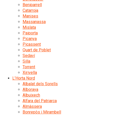
Beniparrell
Catarroja
Manises
Massanassa
Mislata
Paiporta
Picanya
Picassent
Quart de Poblet
Sedaví
Silla
Torrent
Xirivella
L’Horta Nord
Albalat dels Sorells
Alboraya
Albuixech
Alfara del Patriarca
Almàssera
Bonrepòs i Mirambell