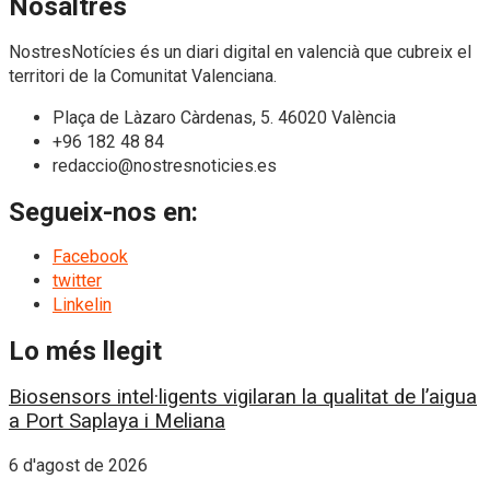
Nosaltres
NostresNotícies és un diari digital en valencià que cubreix el
territori de la Comunitat Valenciana.
Plaça de Làzaro Càrdenas, 5. 46020 València
+96 182 48 84
redaccio@nostresnoticies.es
Segueix-nos en:
Facebook
twitter
Linkelin
Lo més llegit
Biosensors intel·ligents vigilaran la qualitat de l’aigua
a Port Saplaya i Meliana
6 d'agost de 2026