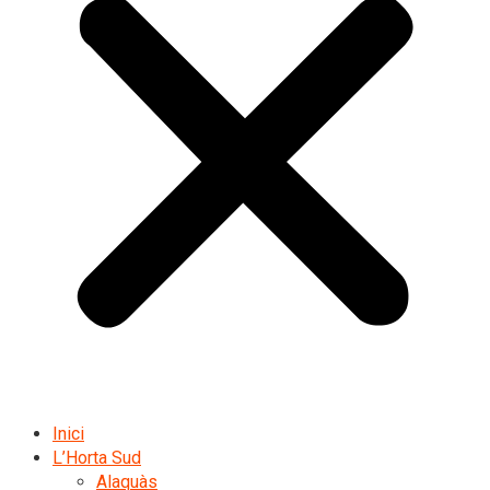
Inici
L’Horta Sud
Alaquàs