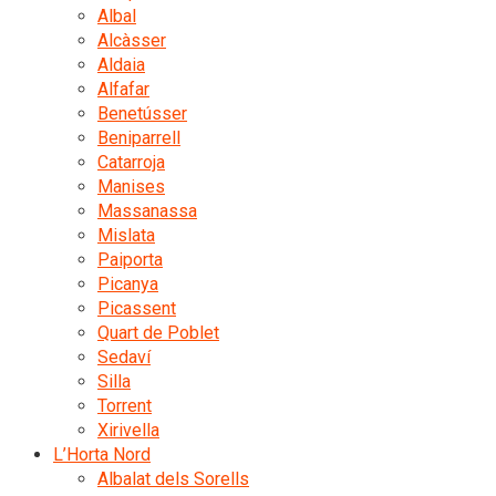
Albal
Alcàsser
Aldaia
Alfafar
Benetússer
Beniparrell
Catarroja
Manises
Massanassa
Mislata
Paiporta
Picanya
Picassent
Quart de Poblet
Sedaví
Silla
Torrent
Xirivella
L’Horta Nord
Albalat dels Sorells