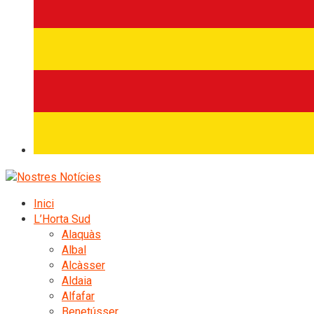
Inici
L’Horta Sud
Alaquàs
Albal
Alcàsser
Aldaia
Alfafar
Benetússer