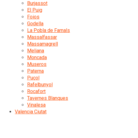
Burjassot
El Puig
Foios
Godella
La Pobla de Farnals
Massalfassar
Massamagrell
Meliana
Moncada
Museros
Paterna
Puçol
Rafelbunyol
Rocafort
Tavernes Blanques
Vinalesa
Valencia Ciutat