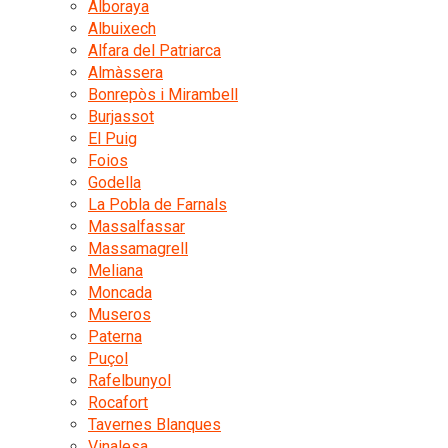
Alboraya
Albuixech
Alfara del Patriarca
Almàssera
Bonrepòs i Mirambell
Burjassot
El Puig
Foios
Godella
La Pobla de Farnals
Massalfassar
Massamagrell
Meliana
Moncada
Museros
Paterna
Puçol
Rafelbunyol
Rocafort
Tavernes Blanques
Vinalesa