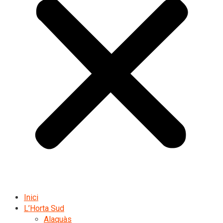
Inici
L’Horta Sud
Alaquàs