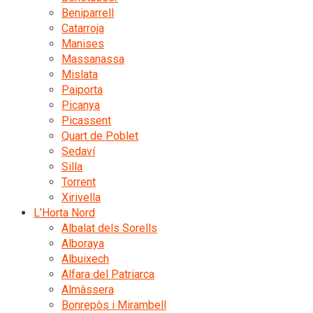
Beniparrell
Catarroja
Manises
Massanassa
Mislata
Paiporta
Picanya
Picassent
Quart de Poblet
Sedaví
Silla
Torrent
Xirivella
L’Horta Nord
Albalat dels Sorells
Alboraya
Albuixech
Alfara del Patriarca
Almàssera
Bonrepòs i Mirambell