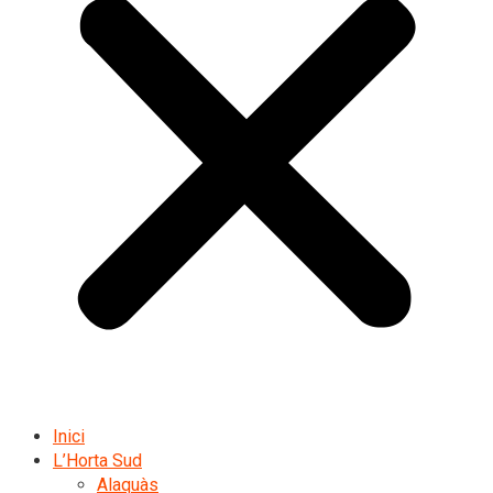
Inici
L’Horta Sud
Alaquàs