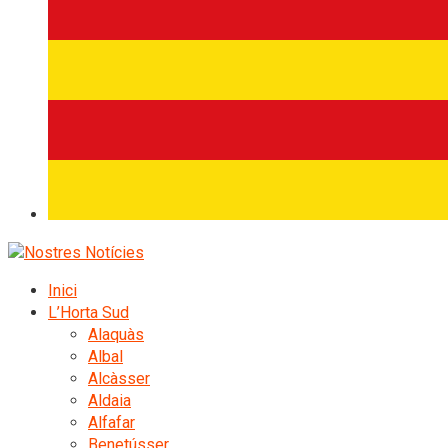
Inici
L’Horta Sud
Alaquàs
Albal
Alcàsser
Aldaia
Alfafar
Benetússer