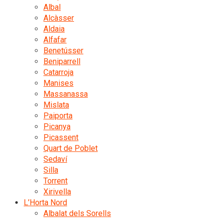
Albal
Alcàsser
Aldaia
Alfafar
Benetússer
Beniparrell
Catarroja
Manises
Massanassa
Mislata
Paiporta
Picanya
Picassent
Quart de Poblet
Sedaví
Silla
Torrent
Xirivella
L’Horta Nord
Albalat dels Sorells