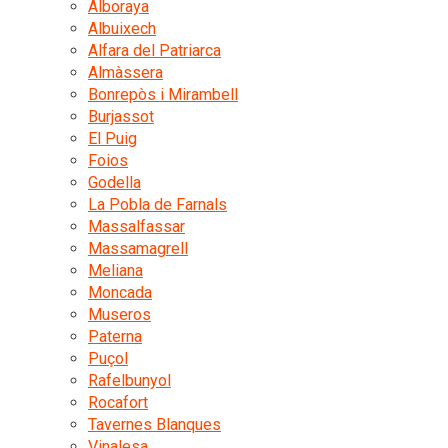
Alboraya
Albuixech
Alfara del Patriarca
Almàssera
Bonrepòs i Mirambell
Burjassot
El Puig
Foios
Godella
La Pobla de Farnals
Massalfassar
Massamagrell
Meliana
Moncada
Museros
Paterna
Puçol
Rafelbunyol
Rocafort
Tavernes Blanques
Vinalesa