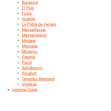
Burjassot
El Puig
Foios
Godella
La Pobla de Farnals
Massalfassar
Massamagrell
Meliana
Moncada
Museros
Paterna
Puçol
Rafelbunyol
Rocafort
Tavernes Blanques
Vinalesa
Valencia Ciutat