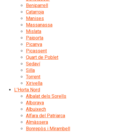
Beniparrell
Catarroja
Manises
Massanassa
Mislata
Paiporta
Picanya
Picassent
Quart de Poblet
Sedaví
Silla
Torrent
Xirivella
L’Horta Nord
Albalat dels Sorells
Alboraya
Albuixech
Alfara del Patriarca
Almàssera
Bonrepòs i Mirambell