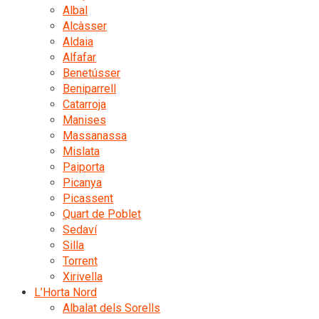
Albal
Alcàsser
Aldaia
Alfafar
Benetússer
Beniparrell
Catarroja
Manises
Massanassa
Mislata
Paiporta
Picanya
Picassent
Quart de Poblet
Sedaví
Silla
Torrent
Xirivella
L’Horta Nord
Albalat dels Sorells