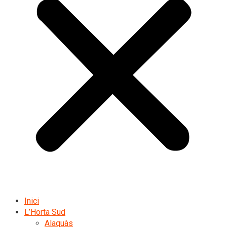
Inici
L’Horta Sud
Alaquàs