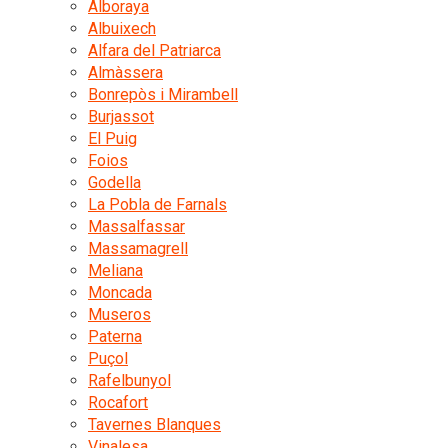
Alboraya
Albuixech
Alfara del Patriarca
Almàssera
Bonrepòs i Mirambell
Burjassot
El Puig
Foios
Godella
La Pobla de Farnals
Massalfassar
Massamagrell
Meliana
Moncada
Museros
Paterna
Puçol
Rafelbunyol
Rocafort
Tavernes Blanques
Vinalesa