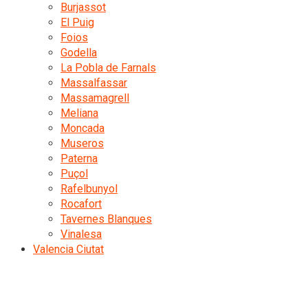
Burjassot
El Puig
Foios
Godella
La Pobla de Farnals
Massalfassar
Massamagrell
Meliana
Moncada
Museros
Paterna
Puçol
Rafelbunyol
Rocafort
Tavernes Blanques
Vinalesa
Valencia Ciutat