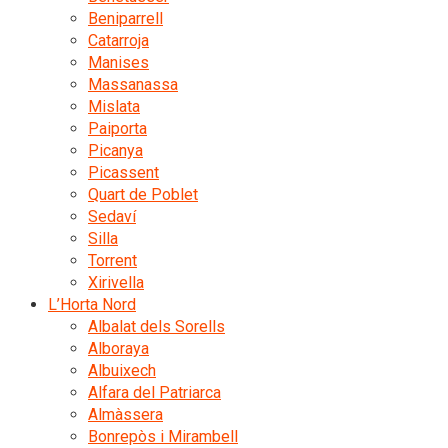
Beniparrell
Catarroja
Manises
Massanassa
Mislata
Paiporta
Picanya
Picassent
Quart de Poblet
Sedaví
Silla
Torrent
Xirivella
L’Horta Nord
Albalat dels Sorells
Alboraya
Albuixech
Alfara del Patriarca
Almàssera
Bonrepòs i Mirambell