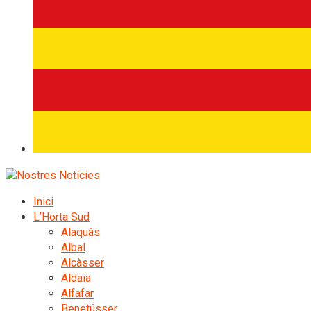
Inici
L’Horta Sud
Alaquàs
Albal
Alcàsser
Aldaia
Alfafar
Benetússer