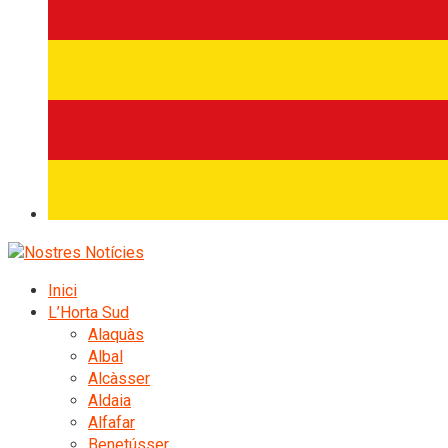
Inici
L’Horta Sud
Alaquàs
Albal
Alcàsser
Aldaia
Alfafar
Benetússer