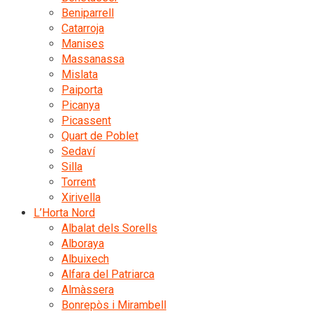
Beniparrell
Catarroja
Manises
Massanassa
Mislata
Paiporta
Picanya
Picassent
Quart de Poblet
Sedaví
Silla
Torrent
Xirivella
L’Horta Nord
Albalat dels Sorells
Alboraya
Albuixech
Alfara del Patriarca
Almàssera
Bonrepòs i Mirambell