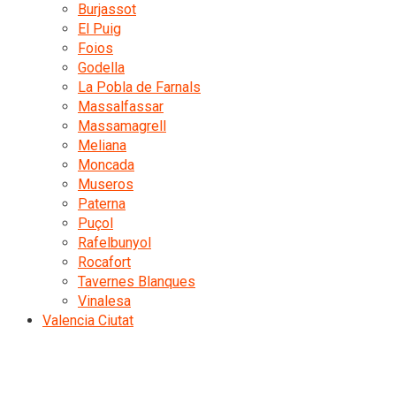
Burjassot
El Puig
Foios
Godella
La Pobla de Farnals
Massalfassar
Massamagrell
Meliana
Moncada
Museros
Paterna
Puçol
Rafelbunyol
Rocafort
Tavernes Blanques
Vinalesa
Valencia Ciutat