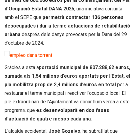
de més de 800.000 euros per al cofinançament del Pla
d’Ocupació Estatal DANA 2025
, una iniciativa conjunta
amb el SEPE que
permetrà contractar 136 persones
desocupades i dur a terme actuacions de rehabilitació
urbana
després dels danys provocats per la Dana del 29
d’octubre de 2024.
Gràcies a esta a
portació municipal de 807.288,62 euros,
sumada als 1,54 milions d’euros aportats per l’Estat, el
pla mobilitza prop de 2,4 milions d’euros en total
per a
restaurar el terme municipal i reactivar l’ocupació local. El
ple extraordinari de l’Ajuntament va donar llum verda a este
programa, que
es desenvoluparà en dos fases
d’actuació de quatre mesos cada una
.
L’alcalde accidental,
José Gozalvo
, ha subratllat que