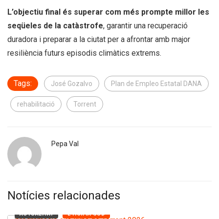
L’objectiu final és superar com més prompte millor les
seqüeles de la catàstrofe
, garantir una recuperació
duradora i preparar a la ciutat per a afrontar amb major
resiliència futurs episodis climàtics extrems.
Tags:
José Gozalvo
Plan de Empleo Estatal DANA
rehabilitació
Torrent
Pepa Val
Notícies relacionades
ACTUALITAT
L'HORTA SUD