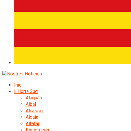
Inici
L’Horta Sud
Alaquàs
Albal
Alcàsser
Aldaia
Alfafar
Benetússer