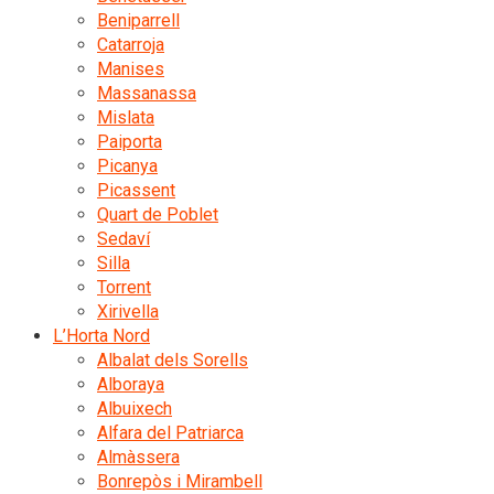
Beniparrell
Catarroja
Manises
Massanassa
Mislata
Paiporta
Picanya
Picassent
Quart de Poblet
Sedaví
Silla
Torrent
Xirivella
L’Horta Nord
Albalat dels Sorells
Alboraya
Albuixech
Alfara del Patriarca
Almàssera
Bonrepòs i Mirambell