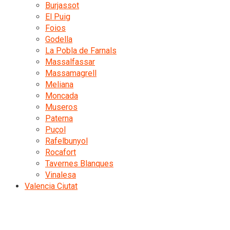
Burjassot
El Puig
Foios
Godella
La Pobla de Farnals
Massalfassar
Massamagrell
Meliana
Moncada
Museros
Paterna
Puçol
Rafelbunyol
Rocafort
Tavernes Blanques
Vinalesa
Valencia Ciutat