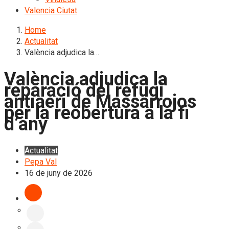
Valencia Ciutat
Home
Actualitat
València adjudica la…
València adjudica la
reparació del refugi
antiaeri de Massarrojos
per la reobertura a la fi
d’any
Actualitat
Pepa Val
16 de juny de 2026