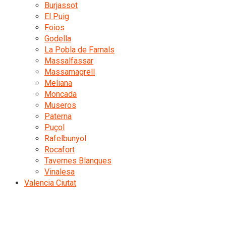
Burjassot
El Puig
Foios
Godella
La Pobla de Farnals
Massalfassar
Massamagrell
Meliana
Moncada
Museros
Paterna
Puçol
Rafelbunyol
Rocafort
Tavernes Blanques
Vinalesa
Valencia Ciutat