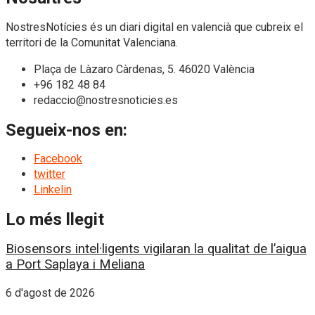
NostresNotícies és un diari digital en valencià que cubreix el
territori de la Comunitat Valenciana.
Plaça de Làzaro Càrdenas, 5. 46020 València
+96 182 48 84
redaccio@nostresnoticies.es
Segueix-nos en:
Facebook
twitter
Linkelin
Lo més llegit
Biosensors intel·ligents vigilaran la qualitat de l’aigua
a Port Saplaya i Meliana
6 d'agost de 2026