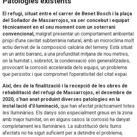
Patologies existents
El refugi, situat entre el carrer de Benet Bosch i la plaça
del Soñador de Massarrojos, va ser concebut i equipat
tècnicament en el seu moment com un soterrani
convencional,
malgrat presentar un comportament ambiental
propi d’una cavitat subterrània natural, amb un microclima molt
actiu derivat de la composició calcària del terreny. Està situat
en un antic barranc, a una profunditat mitjana de nou metres,
on la humitat i, sobretot, la condensació són generalitzades,
provocant la corrosió accelerada dels equips, un problema
que persistix i que compromet l’operativitat del citat espai.
Així, des de la finalització i la recepció de les obres de
rehabilitació del refugi de Massarrojos, el desembre de
2020, s’han anat produint diverses patologies en la
instal·lació d’il·luminació,
que han afectat pràcticament totes
les lluminàries. Els danys són especialment greus en la zona
amb major humitat, on en alguns casos la corrosió ha danyat
completament les lluminàries. La substitució dels llums
afectats no ha sigut suficient per a detindre el problema,