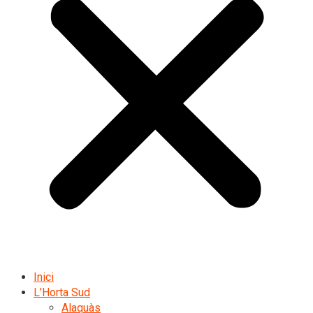
Inici
L’Horta Sud
Alaquàs