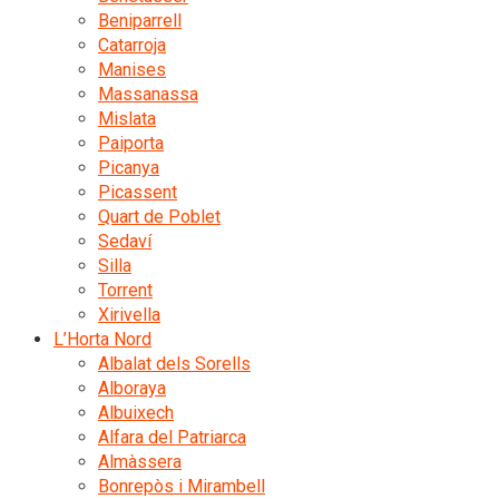
Beniparrell
Catarroja
Manises
Massanassa
Mislata
Paiporta
Picanya
Picassent
Quart de Poblet
Sedaví
Silla
Torrent
Xirivella
L’Horta Nord
Albalat dels Sorells
Alboraya
Albuixech
Alfara del Patriarca
Almàssera
Bonrepòs i Mirambell