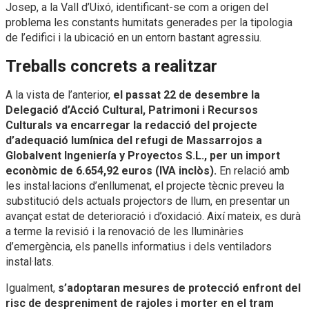
Josep, a la Vall d’Uixó, identificant-se com a origen del
problema les constants humitats generades per la tipologia
de l’edifici i la ubicació en un entorn bastant agressiu.
Treballs concrets a realitzar
A la vista de l’anterior,
el passat 22 de desembre la
Delegació d’Acció Cultural, Patrimoni i Recursos
Culturals va encarregar la redacció del projecte
d’adequació lumínica del refugi de Massarrojos a
Globalvent Ingeniería y Proyectos S.L., per un import
econòmic de 6.654,92 euros (IVA inclòs).
En relació amb
les instal·lacions d’enllumenat, el projecte tècnic preveu la
substitució dels actuals projectors de llum, en presentar un
avançat estat de deterioració i d’oxidació. Així mateix, es durà
a terme la revisió i la renovació de les lluminàries
d’emergència, els panells informatius i dels ventiladors
instal·lats.
Igualment,
s’adoptaran mesures de protecció enfront del
risc de despreniment de rajoles i morter en el tram