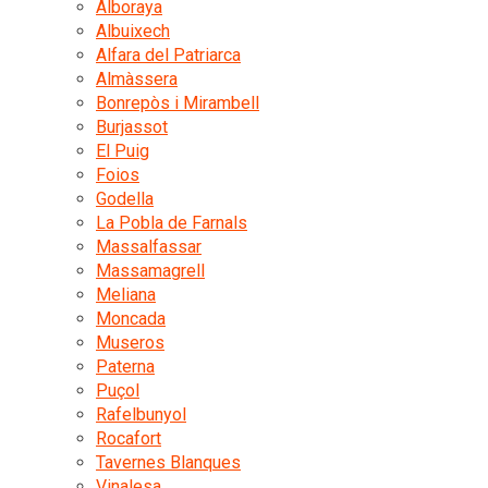
Alboraya
Albuixech
Alfara del Patriarca
Almàssera
Bonrepòs i Mirambell
Burjassot
El Puig
Foios
Godella
La Pobla de Farnals
Massalfassar
Massamagrell
Meliana
Moncada
Museros
Paterna
Puçol
Rafelbunyol
Rocafort
Tavernes Blanques
Vinalesa