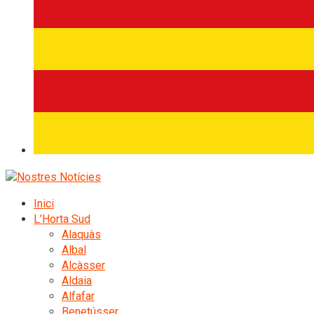
Inici
L’Horta Sud
Alaquàs
Albal
Alcàsser
Aldaia
Alfafar
Benetússer