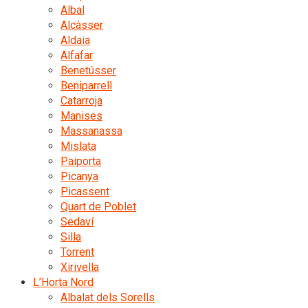
Albal
Alcàsser
Aldaia
Alfafar
Benetússer
Beniparrell
Catarroja
Manises
Massanassa
Mislata
Paiporta
Picanya
Picassent
Quart de Poblet
Sedaví
Silla
Torrent
Xirivella
L’Horta Nord
Albalat dels Sorells