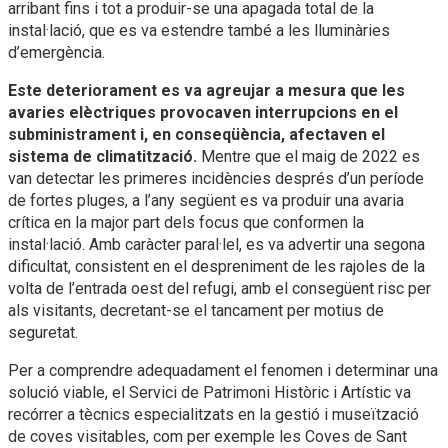
arribant fins i tot a produir-se una apagada total de la
instal·lació, que es va estendre també a les lluminàries
d’emergència.
Este deteriorament es va agreujar a mesura que les
avaries elèctriques provocaven interrupcions en el
subministrament i, en conseqüència, afectaven el
sistema de climatització.
Mentre que el maig de 2022 es
van detectar les primeres incidències després d’un període
de fortes pluges, a l’any següent es va produir una avaria
crítica en la major part dels focus que conformen la
instal·lació. Amb caràcter paral·lel, es va advertir una segona
dificultat, consistent en el despreniment de les rajoles de la
volta de l’entrada oest del refugi, amb el consegüent risc per
als visitants, decretant-se el tancament per motius de
seguretat.
Per a comprendre adequadament el fenomen i determinar una
solució viable, el Servici de Patrimoni Històric i Artístic va
recórrer a tècnics especialitzats en la gestió i museïtzació
de coves visitables, com per exemple les Coves de Sant