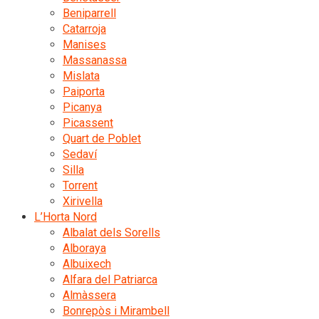
Beniparrell
Catarroja
Manises
Massanassa
Mislata
Paiporta
Picanya
Picassent
Quart de Poblet
Sedaví
Silla
Torrent
Xirivella
L’Horta Nord
Albalat dels Sorells
Alboraya
Albuixech
Alfara del Patriarca
Almàssera
Bonrepòs i Mirambell