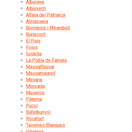
Alboraya
Albuixech
Alfara del Patriarca
Almàssera
Bonrepòs i Mirambell
Burjassot
El Puig
Foios
Godella
La Pobla de Farnals
Massalfassar
Massamagrell
Meliana
Moncada
Museros
Paterna
Puçol
Rafelbunyol
Rocafort
Tavernes Blanques
Vinalesa