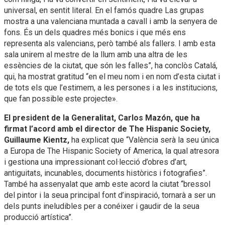
universal, en sentit literal. En el famós quadre Las grupas
mostra a una valenciana muntada a cavall i amb la senyera de
fons. És un dels quadres més bonics i que més ens
representa als valencians, però també als fallers. I amb esta
sala unirem al mestre de la llum amb una altra de les
essències de la ciutat, que són les falles”, ha conclòs Catalá,
qui, ha mostrat gratitud “en el meu nom i en nom d’esta ciutat i
de tots els que l’estimem, a les persones i a les institucions,
que fan possible este projecte».
El president de la Generalitat, Carlos Mazón, que ha
firmat l’acord amb el director de The Hispanic Society,
Guillaume Kientz,
ha explicat que “València serà la seu única
a Europa de The Hispanic Society of America, la qual atresora
i gestiona una impressionant col·lecció d’obres d’art,
antiguitats, incunables, documents històrics i fotografies”.
També ha assenyalat que amb este acord la ciutat “bressol
del pintor i la seua principal font d’inspiració, tornarà a ser un
dels punts ineludibles per a conéixer i gaudir de la seua
producció artística”.