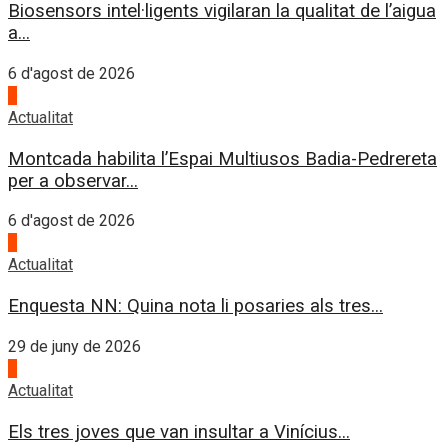
Biosensors intel·ligents vigilaran la qualitat de l’aigua
a...
6 d'agost de 2026
4
Actualitat
Montcada habilita l’Espai Multiusos Badia-Pedrereta
per a observar...
6 d'agost de 2026
1
Actualitat
Enquesta NN: Quina nota li posaries als tres...
29 de juny de 2026
2
Actualitat
Els tres joves que van insultar a Vinícius...