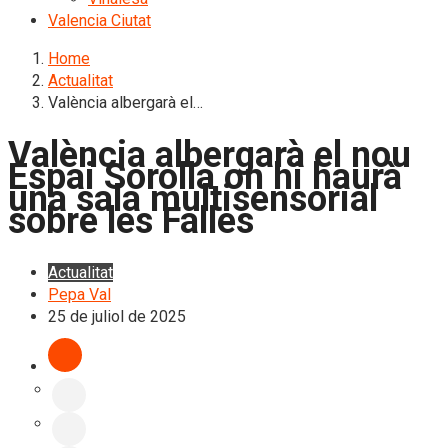
Valencia Ciutat
Home
Actualitat
València albergarà el…
València albergarà el nou
Espai Sorolla on hi haurà
una sala multisensorial
sobre les Falles
Actualitat
Pepa Val
25 de juliol de 2025