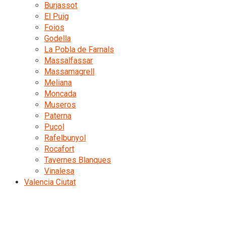
Burjassot
El Puig
Foios
Godella
La Pobla de Farnals
Massalfassar
Massamagrell
Meliana
Moncada
Museros
Paterna
Puçol
Rafelbunyol
Rocafort
Tavernes Blanques
Vinalesa
Valencia Ciutat