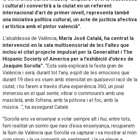
i cultural i convertirà a la ciutat en un referent
internacional d’art de primer nivell, representa també
una iniciativa política cultural, un acte de justícia afectiva
i artística amb el pintor valencià”.
L’alcaldessa de València,
María José Catalá, ha centrat la
intervenció en la sala multisensorial de les Falles que
inclou el citat projecte impulsat per la Generalitat i The
Hispanic Society of America per a l’exhibició d’obres de
Joaquim Sorolla”.
“Esta sala explicarà la festa gran de
València i serà, durant tot l’any, espill de les emocions que
durant 19 dies es viuen amb intensitat en qualsevol racó de la
ciutat, i ho farem a través d’una experiència 360, un poal
immersiu en el qual sentir, vibrar o commoure’s amb una
mascletà, amb l’ofrena, amb la pólvora i el foc, amb la
música…”, ha assegurat Catalá.
“Sorolla ens va ensenyar a volar sempre alt i hui, entre tots,
fem realitat un somni que naix d’eixa ensenyança, recuperem
la llum de València que Sorolla va capturar i va mostrar al món
com ningú, i la va convertir en sentiment, i la va elevar a