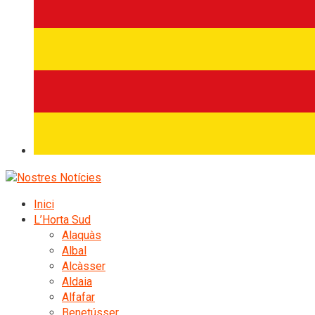
Inici
L’Horta Sud
Alaquàs
Albal
Alcàsser
Aldaia
Alfafar
Benetússer