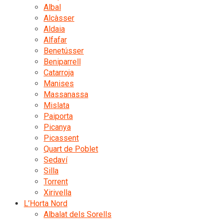
Albal
Alcàsser
Aldaia
Alfafar
Benetússer
Beniparrell
Catarroja
Manises
Massanassa
Mislata
Paiporta
Picanya
Picassent
Quart de Poblet
Sedaví
Silla
Torrent
Xirivella
L’Horta Nord
Albalat dels Sorells