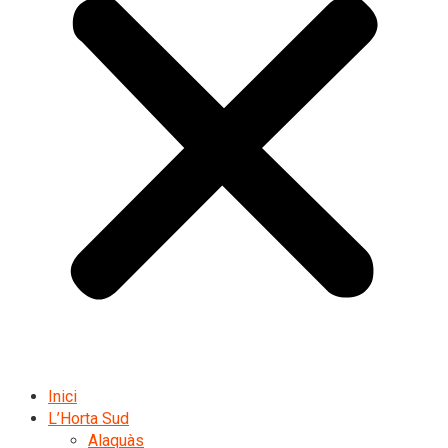
Inici
L’Horta Sud
Alaquàs