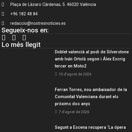
Plaça de Làzaro Càrdenas, 5. 46020 València
+96 182 48 84
redaccio@nostresnoticies.es
Segueix-nos en:
Lo més llegit
Doblet valencià al podi de Silverstone
amb Iván Ortolá segon i Álex Escrig
tercer en Moto2
10 d'agost de 2026
Ferran Torres, nou ambaixador de la
Comunitat Valenciana durant els
pròxims dos anys
7 d'agost de 2026
Sagunt a Escena recupera ‘La ópera