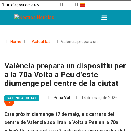
10 d'agost de 2026
L’Horta Sud
L’Horta Nord
Valencia Ciutat
Home
Actualitat
València prepara un…
València prepara un dispositiu per
a la 70a Volta a Peu d’este
diumenge pel centre de la ciutat
Pepa Val
14 de maig de 2026
VALENCIA CIUTAT
Este pròxim diumenge 17 de maig, els carrers del
centre de València acolliran la Volta a Peu en la 70a
edició.
Un recorregut de 6,2 quilòmetres que eixirà des del