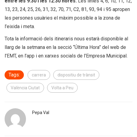
entre les 9:30 i les 12:30 hores.
Les línies 4, 6, 10, 11, 12,
13, 23, 24, 25, 26, 31, 32, 70, 71, C2, 81, 93, 94 i 95 apropen
les persones usuàries el màxim possible a la zona de
l’eixida i meta.
Tota la informació dels itineraris nous estarà disponible al
llarg de la setmana en la secció “Última Hora” del web de
l’EMT, en l’app i en xarxes socials de l’Empresa Municipal.
Tags:
carrera
dispositiu de trànsit
València Ciutat
Volta a Peu
Pepa Val