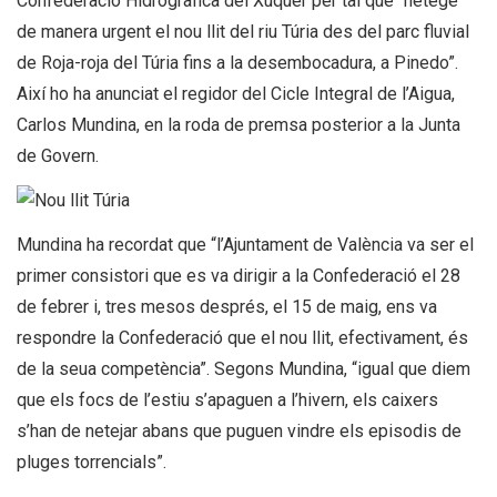
Confederació Hidrogràfica del Xúquer per tal que “netege
de manera urgent el nou llit del riu Túria des del parc fluvial
de Roja-roja del Túria fins a la desembocadura, a Pinedo”.
Així ho ha anunciat el regidor del Cicle Integral de l’Aigua,
Carlos Mundina, en la roda de premsa posterior a la Junta
de Govern.
Mundina ha recordat que “l’Ajuntament de València va ser el
primer consistori que es va dirigir a la Confederació el 28
de febrer i, tres mesos després, el 15 de maig, ens va
respondre la Confederació que el nou llit, efectivament, és
de la seua competència”. Segons Mundina, “igual que diem
que els focs de l’estiu s’apaguen a l’hivern, els caixers
s’han de netejar abans que puguen vindre els episodis de
pluges torrencials”.