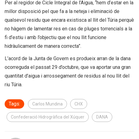
Per al regidor de Cicle Integral de l’Aigua, “hem d’estar en la
millor disposició pel que fa a la neteja i eliminació de
qualsevol residu que encara existisca al llit del Túria perquè
no hàgem de lamentar res en cas de pluges torrencials a la
fi d’estiu i amb l’objectiu que el nou llit funcione
hidràulicament de manera correcta”.
L’acord de la Junta de Govern es produeix arran de la dana
ocorreguda el passat 29 d’octubre, que va aportar una gran
quantitat d’aigua i arrossegament de residus al nou llit del
riu Túria.
Tags:
Carlos Mundina
CHX
Confederació Hidrogràfica del Xúquer
DANA