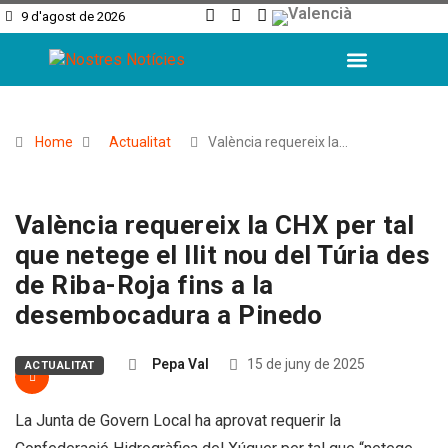
9 d'agost de 2026
L’Horta Sud
L’Horta Nord
Valencia Ciutat
Home
Actualitat
València requereix la…
València requereix la CHX per tal
que netege el llit nou del Túria des
de Riba-Roja fins a la
desembocadura a Pinedo
Pepa Val
15 de juny de 2025
ACTUALITAT
La Junta de Govern Local ha aprovat requerir la