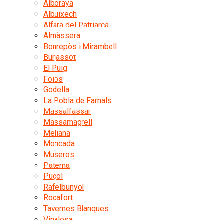
Alboraya
Albuixech
Alfara del Patriarca
Almàssera
Bonrepòs i Mirambell
Burjassot
El Puig
Foios
Godella
La Pobla de Farnals
Massalfassar
Massamagrell
Meliana
Moncada
Museros
Paterna
Puçol
Rafelbunyol
Rocafort
Tavernes Blanques
Vinalesa