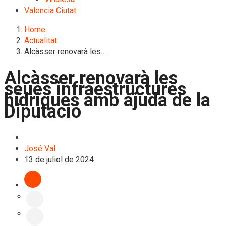
Valencia Ciutat
Home
Actualitat
Alcàsser renovarà les…
Alcàsser renovarà les
seues infraestructures
hídriques amb ajuda de la
Diputació
L'Horta Sud
José Val
13 de juliol de 2024