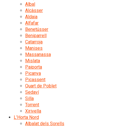
Albal
Alcàsser
Aldaia
Alfafar
Benetússer
Beniparrell
Catarroja
Manises
Massanassa
Mislata
Paiporta
Picanya
Picassent
Quart de Poblet
Sedaví
Silla
Torrent
Xirivella
L’Horta Nord
Albalat dels Sorells