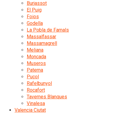
Burjassot
El Puig
Foios
Godella
La Pobla de Farnals
Massalfassar
Massamagrell
Meliana
Moncada
Museros
Paterna
Puçol
Rafelbunyol
Rocafort
Tavernes Blanques
Vinalesa
Valencia Ciutat