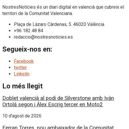
NostresNotícies és un diari digital en valencià que cubreix el
territori de la Comunitat Valenciana.
Plaça de Làzaro Càrdenas, 5. 46020 València
+96 182 48 84
redaccio@nostresnoticies.es
Segueix-nos en:
Facebook
twitter
Linkelin
Lo més llegit
Doblet valencià al podi de Silverstone amb Iván
Ortolá segon i Álex Escrig tercer en Moto2
10 d'agost de 2026
Ferran Torres, nou ambaixador de la Comunitat