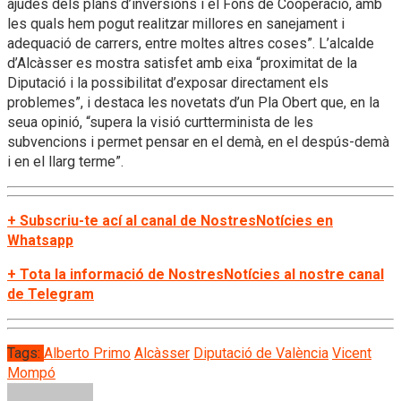
ajudes dels plans d’inversions i el Fons de Cooperació, amb
les quals hem pogut realitzar millores en sanejament i
adequació de carrers, entre moltes altres coses”. L’alcalde
d’Alcàsser es mostra satisfet amb eixa “proximitat de la
Diputació i la possibilitat d’exposar directament els
problemes”, i destaca les novetats d’un Pla Obert que, en la
seua opinió, “supera la visió curtterminista de les
subvencions i permet pensar en el demà, en el despús-demà
i en el llarg terme”.
+ Subscriu-te ací al canal de NostresNotícies en
Whatsapp
+ Tota la informació de NostresNotícies al nostre canal
de Telegram
Tags:
Alberto Primo
Alcàsser
Diputació de València
Vicent
Mompó