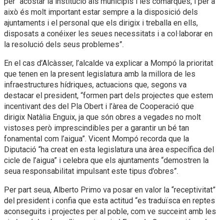
per “acostar la institució als municipis i les comarques, i per a
això és molt important estar sempre a la disposició dels
ajuntaments i el personal que els dirigix i treballa en ells,
disposats a conéixer les seues necessitats i a col·laborar en
la resolució dels seus problemes”.
En el cas d’Alcàsser, l’alcalde va explicar a Mompó la prioritat
que tenen en la present legislatura amb la millora de les
infraestructures hídriques, actuacions que, segons va
destacar el president, “formen part dels projectes que estem
incentivant des del Pla Obert i l’àrea de Cooperació que
dirigix Natàlia Enguix, ja que són obres a vegades no molt
vistoses però imprescindibles per a garantir un bé tan
fonamental com l’aigua”. Vicent Mompó recorda que la
Diputació “ha creat en esta legislatura una àrea específica del
cicle de l’aigua” i celebra que els ajuntaments “demostren la
seua responsabilitat impulsant este tipus d’obres”.
Per part seua, Alberto Primo va posar en valor la “receptivitat”
del president i confia que esta actitud “es traduïsca en reptes
aconseguits i projectes per al poble, com ve succeint amb les