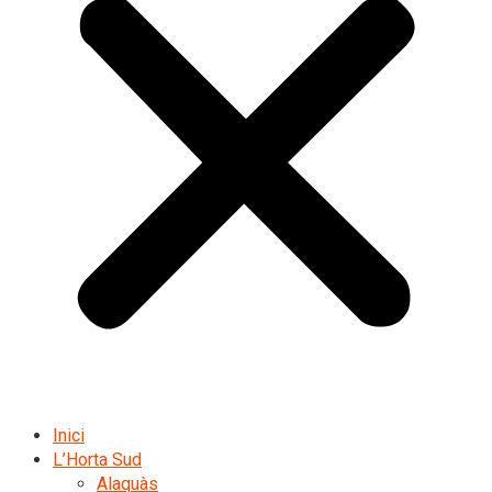
Inici
L’Horta Sud
Alaquàs