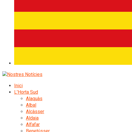
Inici
L’Horta Sud
Alaquàs
Albal
Alcàsser
Aldaia
Alfafar
Benetússer