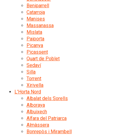
Beniparrell
Catarroja
Manises
Massanassa
Mislata
Paiporta
Picanya
Picassent
Quart de Poblet
Sedaví
Silla
Torrent
Xirivella
L’Horta Nord
Albalat dels Sorells
Alboraya
Albuixech
Alfara del Patriarca
Almàssera
Bonrepòs i Mirambell