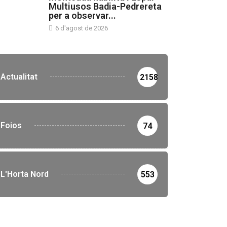
Multiusos Badia-Pedrereta
per a observar...
6 d'agost de 2026
Actualitat
2158
Foios
74
L'Horta Nord
553