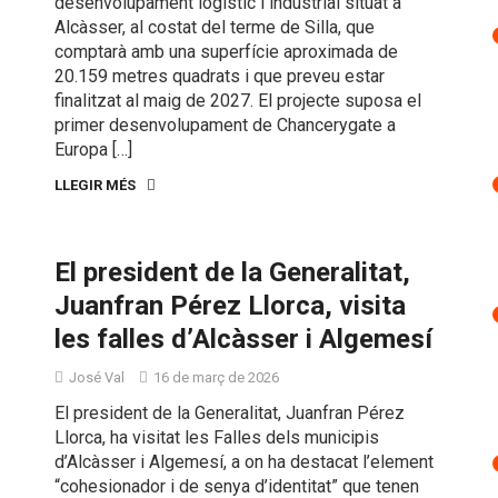
desenvolupament logístic i industrial situat a
Alcàsser, al costat del terme de Silla, que
comptarà amb una superfície aproximada de
20.159 metres quadrats i que preveu estar
finalitzat al maig de 2027. El projecte suposa el
primer desenvolupament de Chancerygate a
Europa […]
LLEGIR MÉS
El president de la Generalitat,
Juanfran Pérez Llorca, visita
les falles d’Alcàsser i Algemesí
José Val
16 de març de 2026
El president de la Generalitat, Juanfran Pérez
Llorca, ha visitat les Falles dels municipis
d’Alcàsser i Algemesí, a on ha destacat l’element
“cohesionador i de senya d’identitat” que tenen