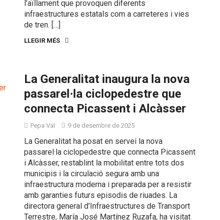
l’aïllament que provoquen diferents
infraestructures estatals com a carreteres i vies
de tren. […]
LLEGIR MÉS
La Generalitat inaugura la nova
passarel·la ciclopedestre que
connecta Picassent i Alcàsser
Pepa Val
9 de desembre de 2025
La Generalitat ha posat en servei la nova
passarel·la ciclopedestre que connecta Picassent
i Alcàsser, restablint la mobilitat entre tots dos
municipis i la circulació segura amb una
infraestructura moderna i preparada per a resistir
amb garanties futurs episodis de riuades. La
directora general d’Infraestructures de Transport
Terrestre, María José Martínez Ruzafa, ha visitat