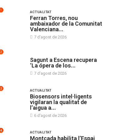
1
ACTUALITAT
Ferran Torres, nou
ambaixador de la Comunitat
Valenciana...
7 d'agost de 2026
2
CULTURA
Sagunt a Escena recupera
‘La ópera de los...
7 d'agost de 2026
3
ACTUALITAT
Biosensors intel·ligents
vigilaran la qualitat de
l’aigua a...
6 d'agost de 2026
4
ACTUALITAT
Montcada habilita l’Espai