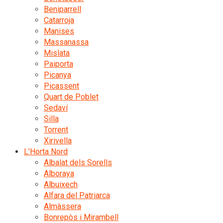
Beniparrell
Catarroja
Manises
Massanassa
Mislata
Paiporta
Picanya
Picassent
Quart de Poblet
Sedaví
Silla
Torrent
Xirivella
L’Horta Nord
Albalat dels Sorells
Alboraya
Albuixech
Alfara del Patriarca
Almàssera
Bonrepòs i Mirambell