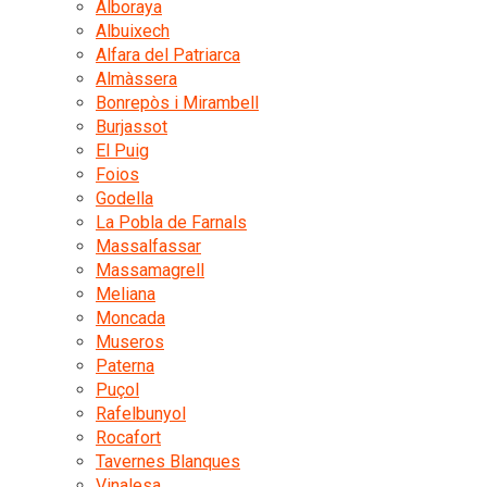
Alboraya
Albuixech
Alfara del Patriarca
Almàssera
Bonrepòs i Mirambell
Burjassot
El Puig
Foios
Godella
La Pobla de Farnals
Massalfassar
Massamagrell
Meliana
Moncada
Museros
Paterna
Puçol
Rafelbunyol
Rocafort
Tavernes Blanques
Vinalesa