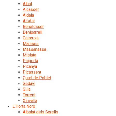
Albal
Alcàsser
Aldaia
Alfafar
Benetússer
Beniparrell
Catarroja
Manises
Massanassa
Mislata
Paiporta
Picanya
Picassent
Quart de Poblet
Sedaví
Silla
Torrent
Xirivella
L’Horta Nord
Albalat dels Sorells