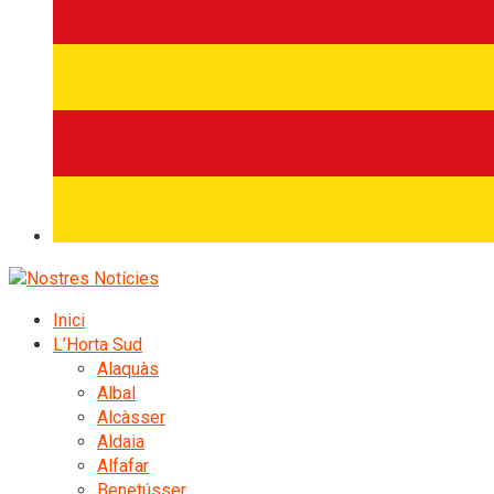
Inici
L’Horta Sud
Alaquàs
Albal
Alcàsser
Aldaia
Alfafar
Benetússer