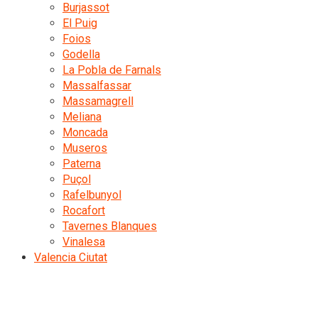
Burjassot
El Puig
Foios
Godella
La Pobla de Farnals
Massalfassar
Massamagrell
Meliana
Moncada
Museros
Paterna
Puçol
Rafelbunyol
Rocafort
Tavernes Blanques
Vinalesa
Valencia Ciutat