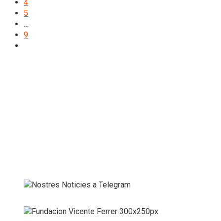
4
5
…
9