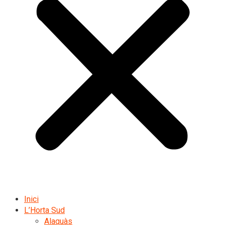
Inici
L’Horta Sud
Alaquàs