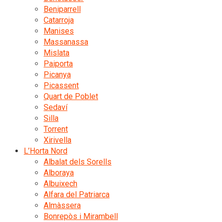
Beniparrell
Catarroja
Manises
Massanassa
Mislata
Paiporta
Picanya
Picassent
Quart de Poblet
Sedaví
Silla
Torrent
Xirivella
L’Horta Nord
Albalat dels Sorells
Alboraya
Albuixech
Alfara del Patriarca
Almàssera
Bonrepòs i Mirambell