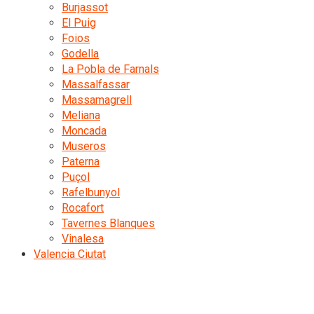
Burjassot
El Puig
Foios
Godella
La Pobla de Farnals
Massalfassar
Massamagrell
Meliana
Moncada
Museros
Paterna
Puçol
Rafelbunyol
Rocafort
Tavernes Blanques
Vinalesa
Valencia Ciutat