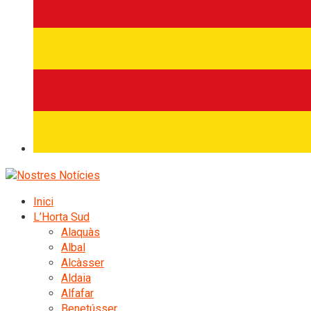
Inici
L’Horta Sud
Alaquàs
Albal
Alcàsser
Aldaia
Alfafar
Benetússer