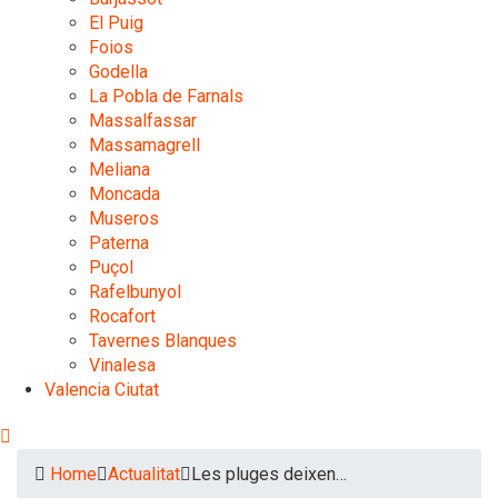
El Puig
Foios
Godella
La Pobla de Farnals
Massalfassar
Massamagrell
Meliana
Moncada
Museros
Paterna
Puçol
Rafelbunyol
Rocafort
Tavernes Blanques
Vinalesa
Valencia Ciutat
Home
Actualitat
Les pluges deixen…