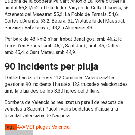
La zona de la cooperativa Sant Antonio La Torre d’Utiel ha
anotat 56,8 l/m2; el Pla de les Vinyes de Culla i Llucena, 56;
Atzeneta del Maestrat, 55,2; La Pobla de Farnals, 54,6;
Cortes d’Arenós, 53,2; Bétera, 52; Vistabella del Maestrat,
Sucaina i Rafelbunyol, 48,2; i Almenara, 48.
Per baix de 48 l/m2 s’han trobat Benafigos, amb 46,2; la
Torre d’en Besora, amb 46,2; Sant Jordi, amb 46; Calles,
amb 45,4; o Sant Mateu, amb 44,9.
90 incidents per pluja
D’altra banda, el servei 112 Comunitat Valenciana’ ha
gestionat 90 incidents i ha atès 122 trucades relacionades
amb la pluja des de les 8:30 hores del dilluns.
Bombers de Valencia ha realitzat un parell de rescats de
vehicles a Sagunt i Puçol i varis buidatges d’aigua a la
localitat valenciana de Nàquera.
Tags:
AVAMET
pluges
Valencia