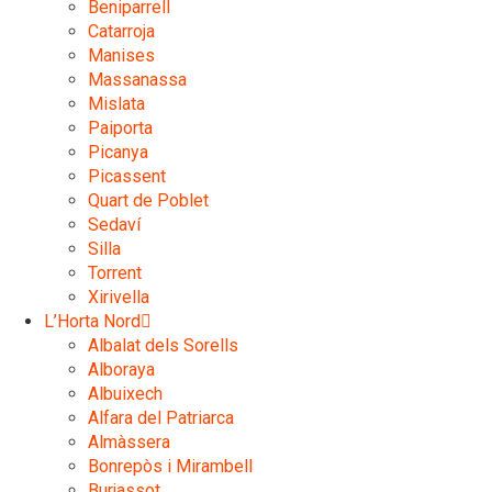
Beniparrell
Catarroja
Manises
Massanassa
Mislata
Paiporta
Picanya
Picassent
Quart de Poblet
Sedaví
Silla
Torrent
Xirivella
L’Horta Nord
Albalat dels Sorells
Alboraya
Albuixech
Alfara del Patriarca
Almàssera
Bonrepòs i Mirambell
Burjassot