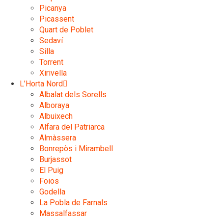
Picanya
Picassent
Quart de Poblet
Sedaví
Silla
Torrent
Xirivella
L’Horta Nord
Albalat dels Sorells
Alboraya
Albuixech
Alfara del Patriarca
Almàssera
Bonrepòs i Mirambell
Burjassot
El Puig
Foios
Godella
La Pobla de Farnals
Massalfassar