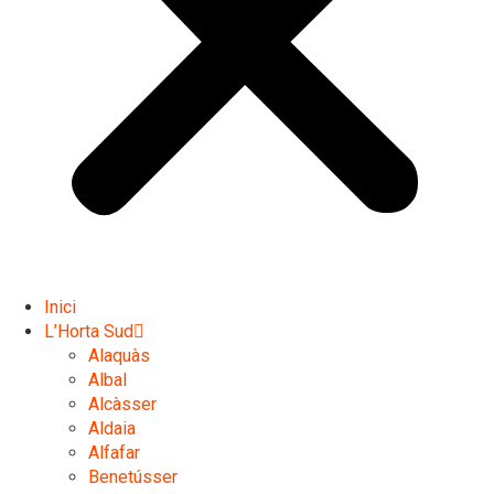
Inici
L’Horta Sud
Alaquàs
Albal
Alcàsser
Aldaia
Alfafar
Benetússer