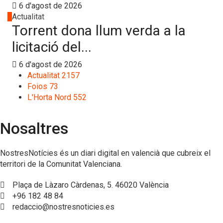
6 d'agost de 2026
4
Actualitat
Torrent dona llum verda a la
licitació del...
6 d'agost de 2026
Actualitat
2157
Foios
73
L'Horta Nord
552
Nosaltres
NostresNotícies és un diari digital en valencià que cubreix el
territori de la Comunitat Valenciana.
Plaça de Làzaro Càrdenas, 5. 46020 València
+96 182 48 84
redaccio@nostresnoticies.es