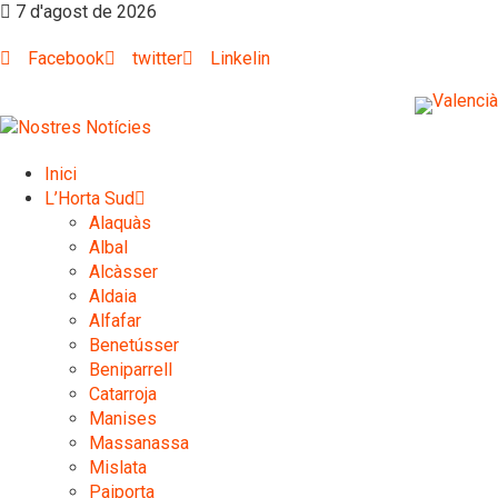
7 d'agost de 2026
Facebook
twitter
Linkelin
Inici
L’Horta Sud
Alaquàs
Albal
Alcàsser
Aldaia
Alfafar
Benetússer
Beniparrell
Catarroja
Manises
Massanassa
Mislata
Paiporta