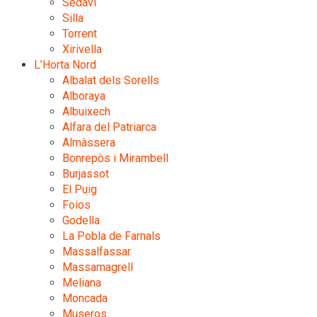
Sedaví
Silla
Torrent
Xirivella
L’Horta Nord
Albalat dels Sorells
Alboraya
Albuixech
Alfara del Patriarca
Almàssera
Bonrepòs i Mirambell
Burjassot
El Puig
Foios
Godella
La Pobla de Farnals
Massalfassar
Massamagrell
Meliana
Moncada
Museros