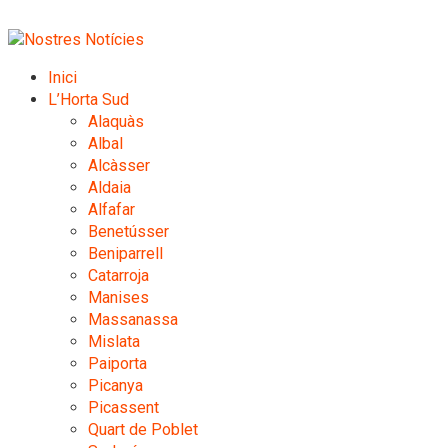
Inici
L’Horta Sud
Alaquàs
Albal
Alcàsser
Aldaia
Alfafar
Benetússer
Beniparrell
Catarroja
Manises
Massanassa
Mislata
Paiporta
Picanya
Picassent
Quart de Poblet