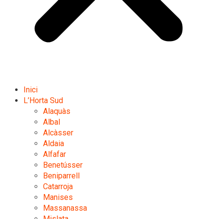
Inici
L’Horta Sud
Alaquàs
Albal
Alcàsser
Aldaia
Alfafar
Benetússer
Beniparrell
Catarroja
Manises
Massanassa
Mislata