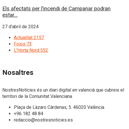
Els afectats per l’incendi de Campanar podran
estar...
27 d'abril de 2024
Actualitat
2157
Foios
73
L'Horta Nord
552
Nosaltres
NostresNotícies és un diari digital en valencià que cubreix el
territori de la Comunitat Valenciana.
Plaça de Làzaro Càrdenas, 5. 46020 València
+96 182 48 84
redaccio@nostresnoticies.es