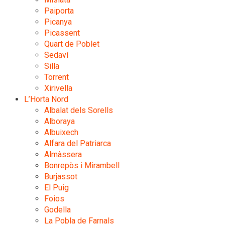
Paiporta
Picanya
Picassent
Quart de Poblet
Sedaví
Silla
Torrent
Xirivella
L’Horta Nord
Albalat dels Sorells
Alboraya
Albuixech
Alfara del Patriarca
Almàssera
Bonrepòs i Mirambell
Burjassot
El Puig
Foios
Godella
La Pobla de Farnals