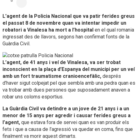
L’agent de la Policia Nacional que va patir ferides greus
el passat 8 de novembre quan va intentar impedir un
robatori a Vinalesa ha mort a l’hospital
en el qual romania
ingressat des de llavors, segons han confirmat fonts de la
Guàrdia Civil.
L’agent, de 41 anys i veí de Vinalesa, va ser trobat
inconscient en la plaça d’Espanya del municipi per un veí
amb un fort traumatisme cranioencefàlic,
després
d’haver sigut colpejat pel que sembla amb una pedra quan es
va trobar amb dues persones que suposadament anaven a
robar uns coloms esportius.
La Guàrdia Civil va detindre a un jove de 21 anys i a un
menor de 15 anys per agredir i causar ferides greus a
l’agent,
que estava fora de servei quan es van produir els
fets i que a causa de l’agressió va quedar en coma, fins que
finalment va morir aquest dimarts.