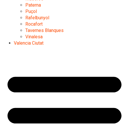
Paterna
Puçol
Rafelbunyol
Rocafort
Tavernes Blanques
Vinalesa
Valencia Ciutat