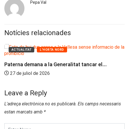
Pepa Val
Notícies relacionades
ACTUALITAT
L'HORTA NORD
‘
aterna demana a la Generalitat tancar el...
27 de juliol de 2026
Leave a Reply
L'adreça electrònica no es publicarà.
Els camps necessaris
estan marcats amb
*