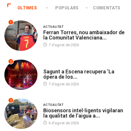
ÚLTIMES
POPULARS
COMENTATS
1
ACTUALITAT
Ferran Torres, nou ambaixador de
la Comunitat Valenciana...
7 d'agost de 2026
2
CULTURA
Sagunt a Escena recupera ‘La
ópera de los...
7 d'agost de 2026
3
ACTUALITAT
Biosensors intel·ligents vigilaran
la qualitat de l’aigua a...
6 d'agost de 2026