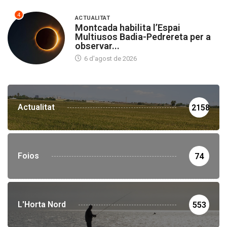
4
ACTUALITAT
Montcada habilita l’Espai
Multiusos Badia-Pedrereta per a
observar...
6 d'agost de 2026
Actualitat
2158
Foios
74
L'Horta Nord
553