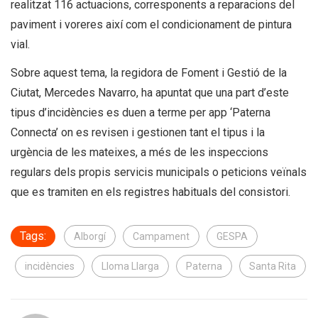
realitzat 116 actuacions, corresponents a reparacions del
paviment i voreres així com el condicionament de pintura
vial.
Sobre aquest tema, la regidora de Foment i Gestió de la
Ciutat, Mercedes Navarro, ha apuntat que una part d’este
tipus d’incidències es duen a terme per app ‘Paterna
Connecta’ on es revisen i gestionen tant el tipus i la
urgència de les mateixes, a més de les inspeccions
regulars dels propis servicis municipals o peticions veïnals
que es tramiten en els registres habituals del consistori.
Tags:
Alborgí
Campament
GESPA
incidències
Lloma Llarga
Paterna
Santa Rita