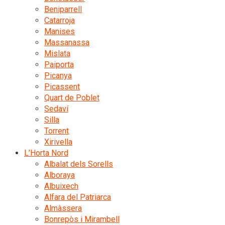
Beniparrell
Catarroja
Manises
Massanassa
Mislata
Paiporta
Picanya
Picassent
Quart de Poblet
Sedaví
Silla
Torrent
Xirivella
L’Horta Nord
Albalat dels Sorells
Alboraya
Albuixech
Alfara del Patriarca
Almàssera
Bonrepòs i Mirambell