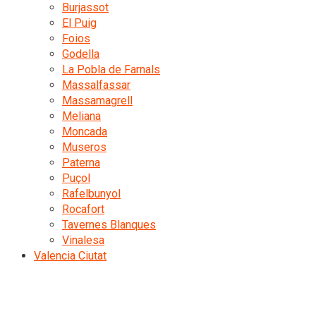
Burjassot
El Puig
Foios
Godella
La Pobla de Farnals
Massalfassar
Massamagrell
Meliana
Moncada
Museros
Paterna
Puçol
Rafelbunyol
Rocafort
Tavernes Blanques
Vinalesa
Valencia Ciutat