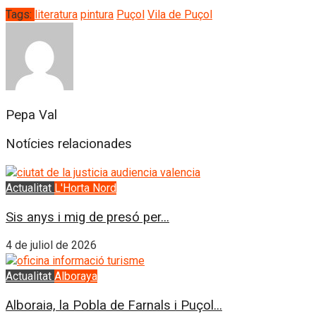
Tags:
literatura
pintura
Puçol
Vila de Puçol
Pepa Val
Notícies relacionades
Actualitat
L'Horta Nord
Sis anys i mig de presó per...
4 de juliol de 2026
Actualitat
Alboraya
Alboraia, la Pobla de Farnals i Puçol...