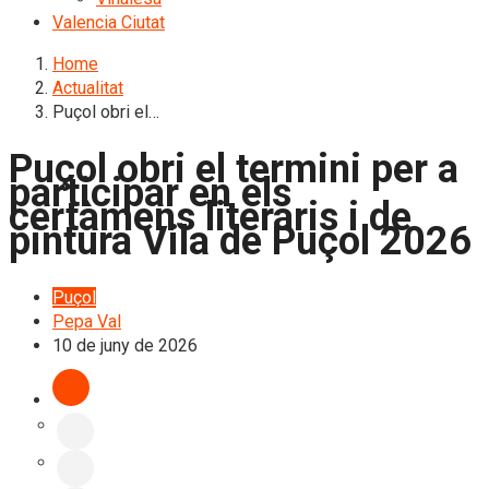
Valencia Ciutat
Home
Actualitat
Puçol obri el…
Puçol obri el termini per a
participar en els
certàmens literaris i de
pintura Vila de Puçol 2026
Puçol
Pepa Val
10 de juny de 2026