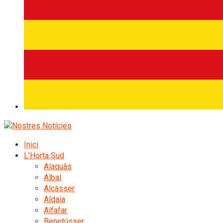
Inici
L’Horta Sud
Alaquàs
Albal
Alcàsser
Aldaia
Alfafar
Benetússer