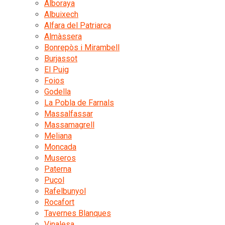
Alboraya
Albuixech
Alfara del Patriarca
Almàssera
Bonrepòs i Mirambell
Burjassot
El Puig
Foios
Godella
La Pobla de Farnals
Massalfassar
Massamagrell
Meliana
Moncada
Museros
Paterna
Puçol
Rafelbunyol
Rocafort
Tavernes Blanques
Vinalesa