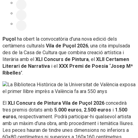
Puçol
ha obert la convocatòria d’una nova edició dels
certàmens culturals
Vila de Puçol 2026
, una cita impulsada
des de la Casa de Cultura que combina creació artística i
literària amb el
XLI Concurs de Pintura
, el
XLII Certamen
Literari de Narrativa
i el
XXX Premi de Poesia ‘Josep Mª
Ribelles’
.
El
XLI Concurs de Pintura Vila de Puçol 2026
concedirà
tres premis dotats amb
5.000 euros
,
2.500 euros
i
1.500
euros
, respectivament. Podrà participar-hi qualsevol artista
amb un màxim d’una obra, amb procediment i temàtica lliures.
Les peces hauran de tindre unes dimensions no inferiors a
60×80 centímetres ni superiors a 160×160 centímetres.