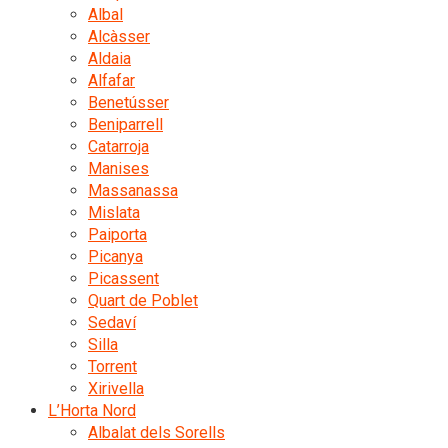
Albal
Alcàsser
Aldaia
Alfafar
Benetússer
Beniparrell
Catarroja
Manises
Massanassa
Mislata
Paiporta
Picanya
Picassent
Quart de Poblet
Sedaví
Silla
Torrent
Xirivella
L’Horta Nord
Albalat dels Sorells