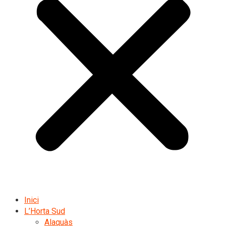
Inici
L’Horta Sud
Alaquàs