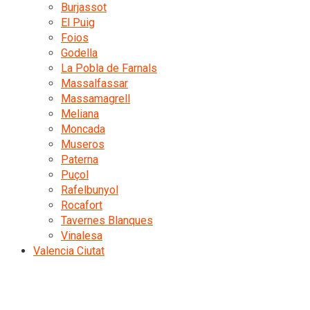
Burjassot
El Puig
Foios
Godella
La Pobla de Farnals
Massalfassar
Massamagrell
Meliana
Moncada
Museros
Paterna
Puçol
Rafelbunyol
Rocafort
Tavernes Blanques
Vinalesa
Valencia Ciutat