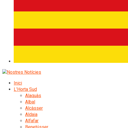
Inici
L’Horta Sud
Alaquàs
Albal
Alcàsser
Aldaia
Alfafar
Benetússer