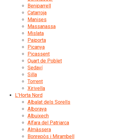
Beniparrell
Catarroja
Manises
Massanassa
Mislata
Paiporta
Picanya
Picassent
Quart de Poblet
Sedaví
Silla
Torrent
Xirivella
L’Horta Nord
Albalat dels Sorells
Alboraya
Albuixech
Alfara del Patriarca
Almàssera
Bonrepòs i Mirambell