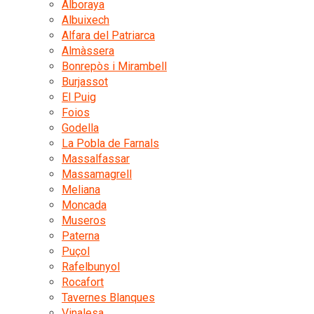
Alboraya
Albuixech
Alfara del Patriarca
Almàssera
Bonrepòs i Mirambell
Burjassot
El Puig
Foios
Godella
La Pobla de Farnals
Massalfassar
Massamagrell
Meliana
Moncada
Museros
Paterna
Puçol
Rafelbunyol
Rocafort
Tavernes Blanques
Vinalesa