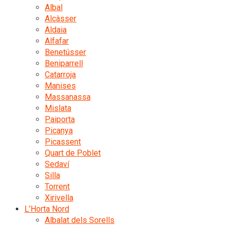
Albal
Alcàsser
Aldaia
Alfafar
Benetússer
Beniparrell
Catarroja
Manises
Massanassa
Mislata
Paiporta
Picanya
Picassent
Quart de Poblet
Sedaví
Silla
Torrent
Xirivella
L’Horta Nord
Albalat dels Sorells