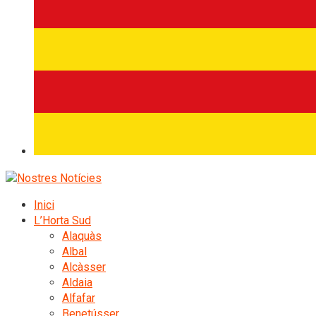
Inici
L’Horta Sud
Alaquàs
Albal
Alcàsser
Aldaia
Alfafar
Benetússer