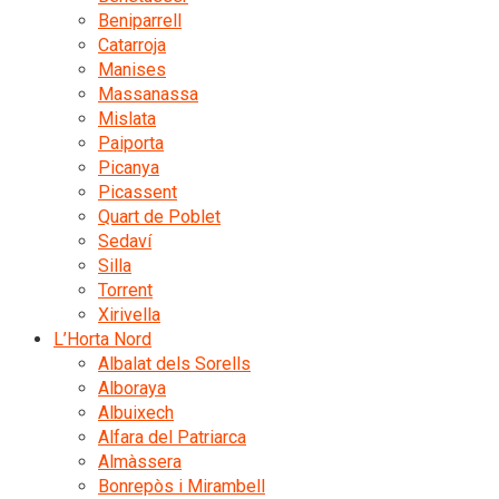
Beniparrell
Catarroja
Manises
Massanassa
Mislata
Paiporta
Picanya
Picassent
Quart de Poblet
Sedaví
Silla
Torrent
Xirivella
L’Horta Nord
Albalat dels Sorells
Alboraya
Albuixech
Alfara del Patriarca
Almàssera
Bonrepòs i Mirambell