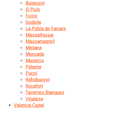
Burjassot
El Puig
Foios
Godella
La Pobla de Farnals
Massalfassar
Massamagrell
Meliana
Moncada
Museros
Paterna
Puçol
Rafelbunyol
Rocafort
Tavernes Blanques
Vinalesa
Valencia Ciutat