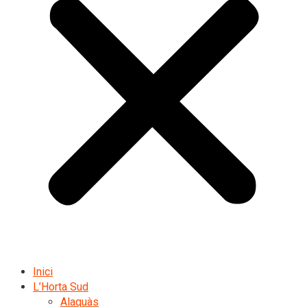
Inici
L’Horta Sud
Alaquàs