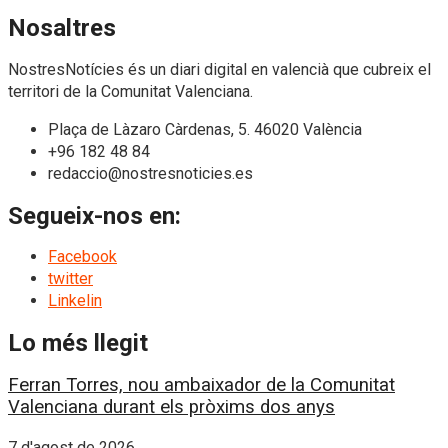
Nosaltres
NostresNotícies és un diari digital en valencià que cubreix el
territori de la Comunitat Valenciana.
Plaça de Làzaro Càrdenas, 5. 46020 València
+96 182 48 84
redaccio@nostresnoticies.es
Segueix-nos en:
Facebook
twitter
Linkelin
Lo més llegit
Ferran Torres, nou ambaixador de la Comunitat
Valenciana durant els pròxims dos anys
7 d'agost de 2026