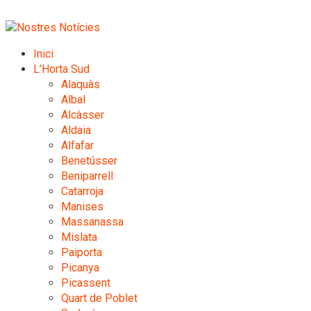
Inici
L’Horta Sud
Alaquàs
Albal
Alcàsser
Aldaia
Alfafar
Benetússer
Beniparrell
Catarroja
Manises
Massanassa
Mislata
Paiporta
Picanya
Picassent
Quart de Poblet