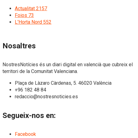
Actualitat
2157
Foios
73
L'Horta Nord
552
Nosaltres
NostresNotícies és un diari digital en valencià que cubreix el
territori de la Comunitat Valenciana.
Plaça de Làzaro Càrdenas, 5. 46020 València
+96 182 48 84
redaccio@nostresnoticies.es
Segueix-nos en:
Facebook