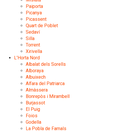
Paiporta
Picanya
Picassent
Quart de Poblet
Sedaví
Silla
Torrent
Xirivella
L’Horta Nord
Albalat dels Sorells
Alboraya
Albuixech
Alfara del Patriarca
Almàssera
Bonrepòs i Mirambell
Burjassot
El Puig
Foios
Godella
La Pobla de Farnals