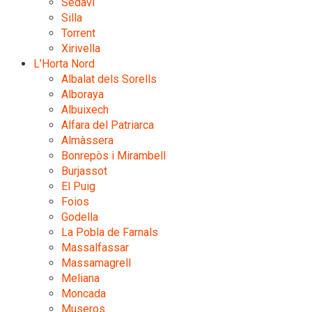
Sedaví
Silla
Torrent
Xirivella
L’Horta Nord
Albalat dels Sorells
Alboraya
Albuixech
Alfara del Patriarca
Almàssera
Bonrepòs i Mirambell
Burjassot
El Puig
Foios
Godella
La Pobla de Farnals
Massalfassar
Massamagrell
Meliana
Moncada
Museros