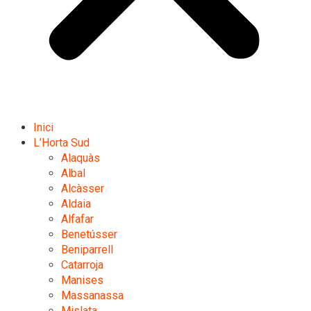
Inici
L’Horta Sud
Alaquàs
Albal
Alcàsser
Aldaia
Alfafar
Benetússer
Beniparrell
Catarroja
Manises
Massanassa
Mislata