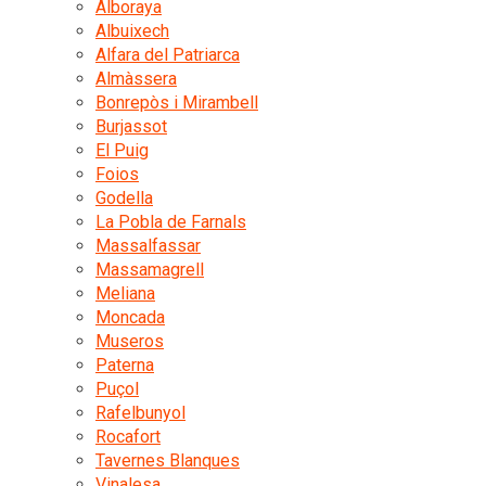
Alboraya
Albuixech
Alfara del Patriarca
Almàssera
Bonrepòs i Mirambell
Burjassot
El Puig
Foios
Godella
La Pobla de Farnals
Massalfassar
Massamagrell
Meliana
Moncada
Museros
Paterna
Puçol
Rafelbunyol
Rocafort
Tavernes Blanques
Vinalesa