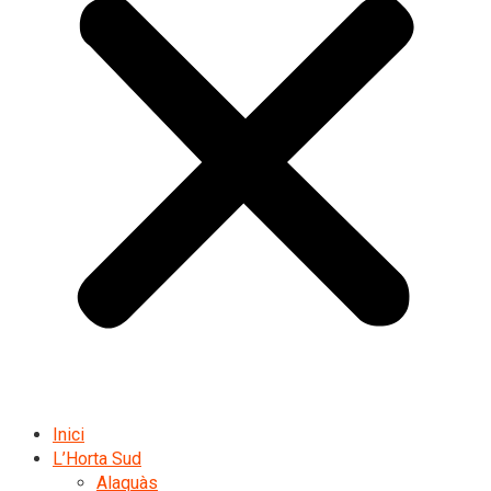
Inici
L’Horta Sud
Alaquàs