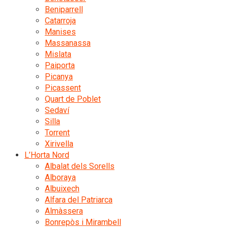
Beniparrell
Catarroja
Manises
Massanassa
Mislata
Paiporta
Picanya
Picassent
Quart de Poblet
Sedaví
Silla
Torrent
Xirivella
L’Horta Nord
Albalat dels Sorells
Alboraya
Albuixech
Alfara del Patriarca
Almàssera
Bonrepòs i Mirambell