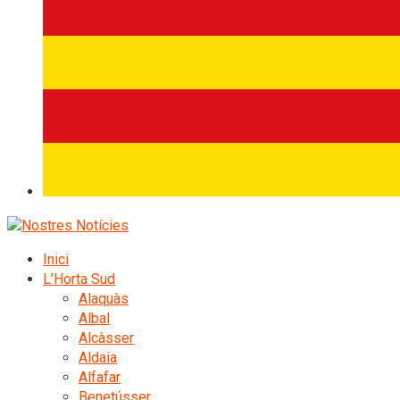
Inici
L’Horta Sud
Alaquàs
Albal
Alcàsser
Aldaia
Alfafar
Benetússer