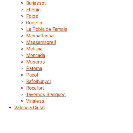
Burjassot
El Puig
Foios
Godella
La Pobla de Farnals
Massalfassar
Massamagrell
Meliana
Moncada
Museros
Paterna
Puçol
Rafelbunyol
Rocafort
Tavernes Blanques
Vinalesa
Valencia Ciutat