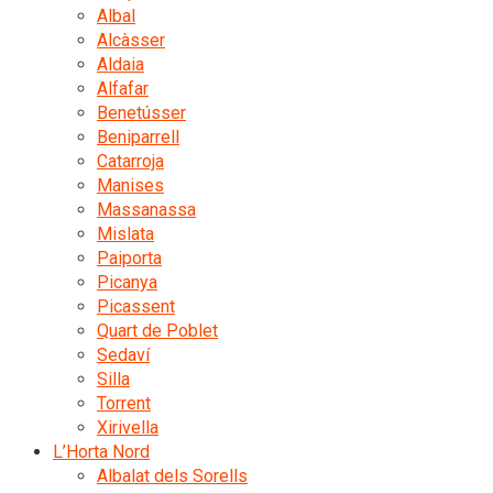
Albal
Alcàsser
Aldaia
Alfafar
Benetússer
Beniparrell
Catarroja
Manises
Massanassa
Mislata
Paiporta
Picanya
Picassent
Quart de Poblet
Sedaví
Silla
Torrent
Xirivella
L’Horta Nord
Albalat dels Sorells