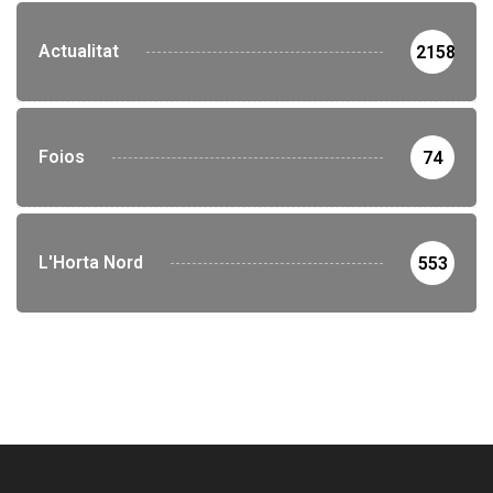
Actualitat
2158
Foios
74
L'Horta Nord
553